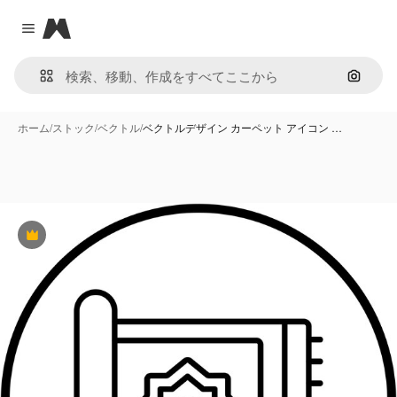
Magnific
Close menu
画像で
ホーム
/
ストック
/
ベクトル
/
ベクトルデザイン カーペット アイコン …
Premium