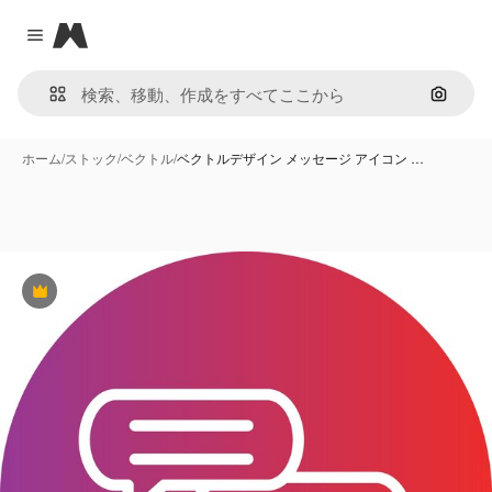
Magnific
Close menu
画像で
ホーム
/
ストック
/
ベクトル
/
ベクトルデザイン メッセージ アイコン …
Premium