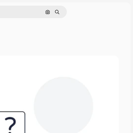
画像で検索
検索