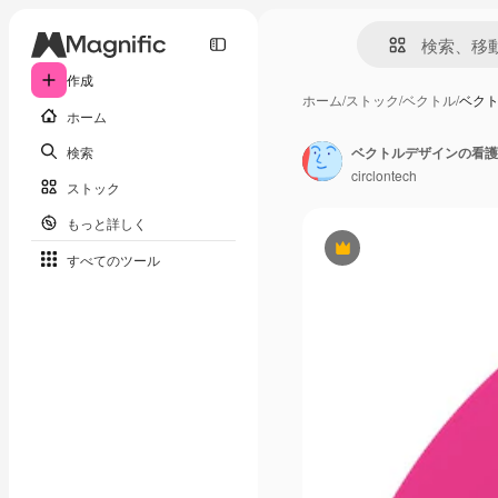
作成
ホーム
/
ストック
/
ベクトル
/
ベク
ホーム
検索
ベクトルデザインの看護
circlontech
ストック
もっと詳しく
Premium
すべてのツール