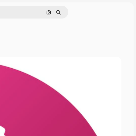
画像で検索
検索