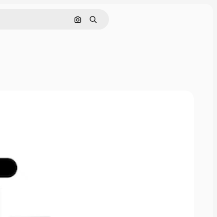
画像で検索
検索