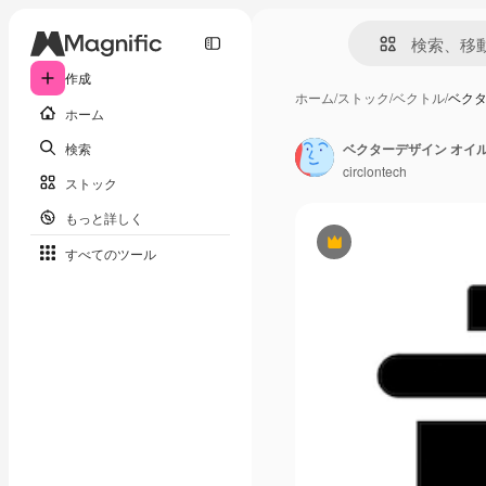
作成
ホーム
/
ストック
/
ベクトル
/
ベクタ
ホーム
検索
ベクターデザイン オイ
circlontech
ストック
もっと詳しく
Premium
すべてのツール