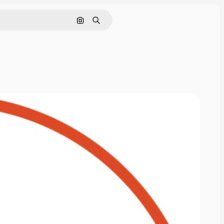
画像で検索
検索