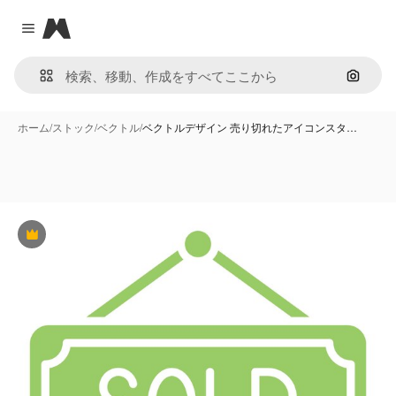
Magnific
Close menu
画像で
ホーム
/
ストック
/
ベクトル
/
ベクトルデザイン 売り切れたアイコンスタ…
Premium