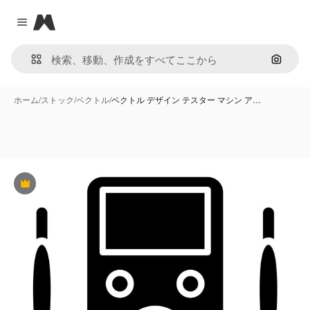
Magnific
Close menu
画像で
ホーム
/
ストック
/
ベクトル
/
ベクトル デザイン テスター マシン ア…
Premium