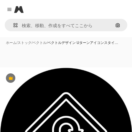
Magnific
Close menu
画像で
ホーム
/
ストック
/
ベクトル
/
ベクトルデザイン Uターンアイコンスタイ…
Premium