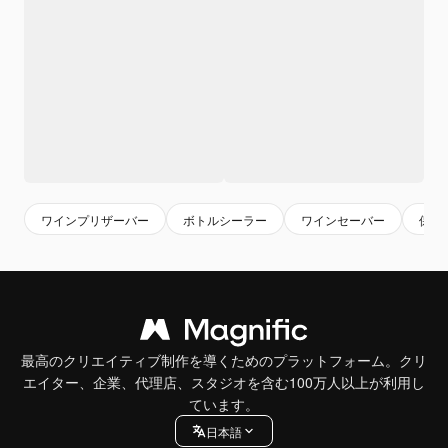
ワインプリザーバー
ボトルシーラー
ワインセーバー
保存
最高のクリエイティブ制作を導くためのプラットフォーム。クリ
エイター、企業、代理店、スタジオを含む100万人以上が利用し
ています。
日本語