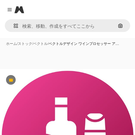
Magnific
Close menu
画像で
ホーム
/
ストック
/
ベクトル
/
ベクトルデザイン ワインプロセッサー ア…
Premium