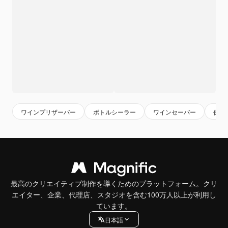
ワインプリザーバー
ボトルシーラー
ワインセーバー
保存
最高のクリエイティブ制作を導くためのプラットフォーム。クリ
エイター、企業、代理店、スタジオを含む100万人以上が利用し
ています。
日本語