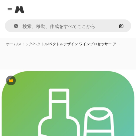
Magnific
Close menu
画像で
ホーム
/
ストック
/
ベクトル
/
ベクトルデザイン ワインプロセッサー ア…
Premium