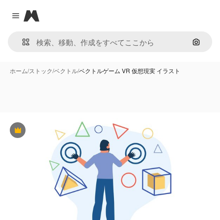
Magnific
Close menu
画像で
ホーム
/
ストック
/
ベクトル
/
ベクトルゲーム VR 仮想現実 イラスト
Premium