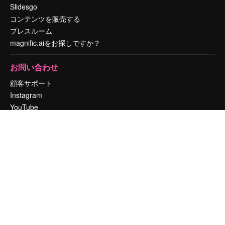
Slidesgo
コンテンツを販売する
プレスルーム
magnific.aiをお探しですか？
お問い合わせ
顧客サポート
Instagram
YouTube
LinkedIn
TikTok
Discord
X
Reddit
Copyright © 2010-
2026
Freepik Company S.L.U.
無断複写・転載を禁じま
す
.