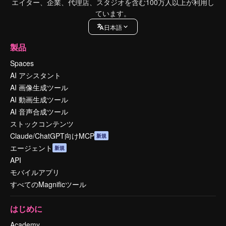
エイター、企業、代理店、スタジオを含む100万人以上が利用し
ています。
日本語
製品
Spaces
AI アシスタント
AI 画像生成ツール
AI 動画生成ツール
AI 音声合成ツール
ストックコンテンツ
Claude/ChatGPT向けMCP
新規
エージェント
新規
API
モバイルアプリ
すべてのMagnificツール
はじめに
Academy