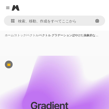
Magnific
Close menu
画像で
ホーム
/
ストック
/
ベクトル
/
ベクトル グラデーションぼやけた抽象的な…
Premium