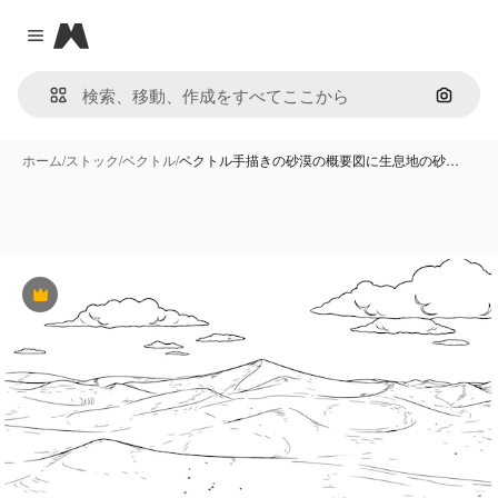
Magnific
Close menu
画像で
ホーム
/
ストック
/
ベクトル
/
ベクトル手描きの砂漠の概要図に生息地の砂…
Premium