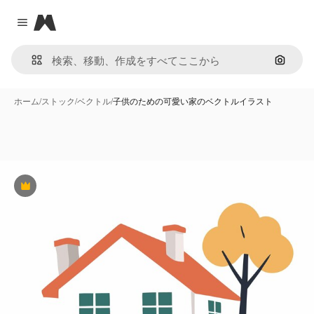
Magnific
Close menu
画像で
ホーム
/
ストック
/
ベクトル
/
子供のための可愛い家のベクトルイラスト
Premium