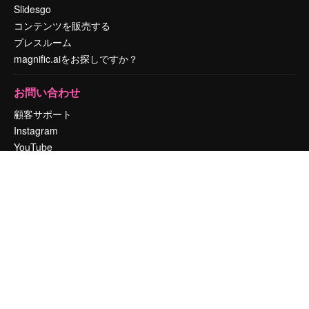
Slidesgo
コンテンツを販売する
プレスルーム
magnific.aiをお探しですか？
お問い合わせ
顧客サポート
Instagram
YouTube
LinkedIn
TikTok
Discord
X
Reddit
Copyright © 2010-
2026
Freepik Company S.L.U.
無断複写・転載を禁じま
す
.