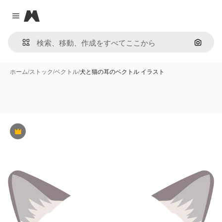
Magnific
Close menu
画像で
ホーム
/
ストック
/
ベクトル
/
犬と猫の耳のベクトル イラスト
Premium