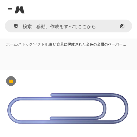
Magnific
Close menu
画像で
ホーム
/
ストック
/
ベクトル
/
白い背景に隔離された金色の金属のペーパー…
Premium