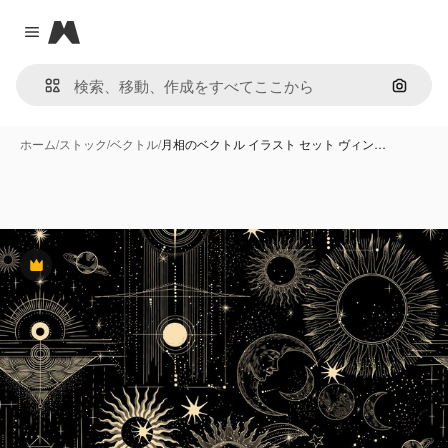
Magnific
Close menu
画像で
ホーム
/
ストック
/
ベクトル
/
月相のベクトル イラスト セット ヴィン…
Premium