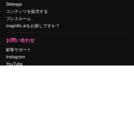
Slidesgo
コンテンツを販売する
プレスルーム
magnific.aiをお探しですか？
お問い合わせ
顧客サポート
Instagram
YouTube
LinkedIn
TikTok
Discord
X
Reddit
Copyright © 2010-
2026
Freepik Company S.L.U.
無断複写・転載を禁じま
す
.