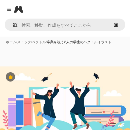
Magnific
Close menu
画像で
ホーム
/
ストック
/
ベクトル
/
卒業を祝う2人の学生のベクトルイラスト
Premium