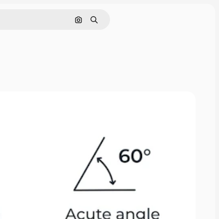
画像で検索
検索