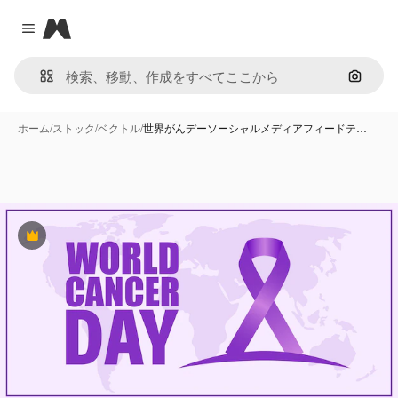
Magnific
Close menu
画像で
ホーム
/
ストック
/
ベクトル
/
世界がんデーソーシャルメディアフィードテ…
Premium