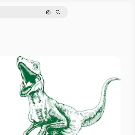
画像で検索
検索