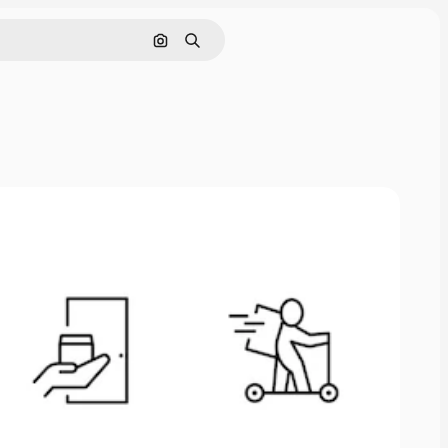
画像で検索
検索