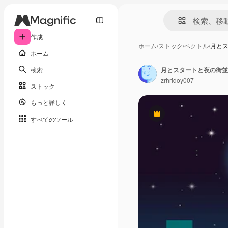
作成
ホーム
/
ストック
/
ベクトル
/
月と
ホーム
検索
月とスタートと夜の街並
zrhridoy007
ストック
もっと詳しく
Premium
すべてのツール