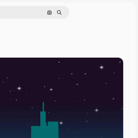
画像で検索
検索