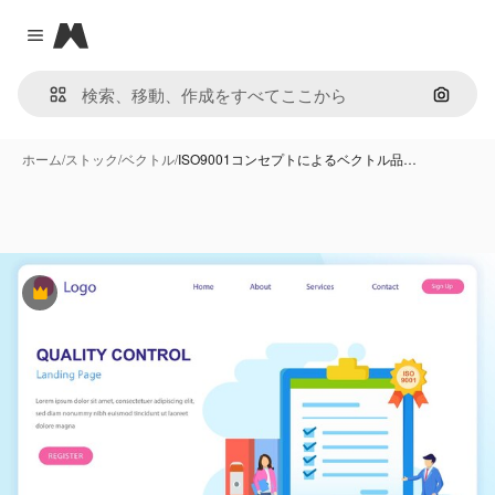
Magnific
Close menu
画像で
ホーム
/
ストック
/
ベクトル
/
ISO9001コンセプトによるベクトル品…
Premium