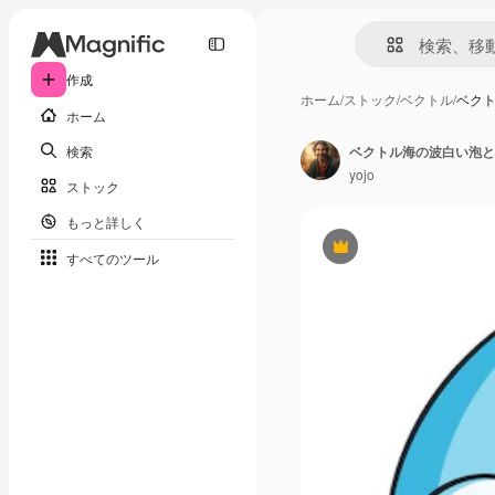
作成
ホーム
/
ストック
/
ベクトル
/
ベク
ホーム
検索
ベクトル海の波白い泡と
yojo
ストック
もっと詳しく
Premium
すべてのツール