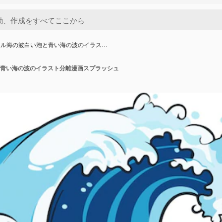
トル海の波白い泡と青い海の波のイラス…
青い海の波のイラスト分離漫画スプラッシュ