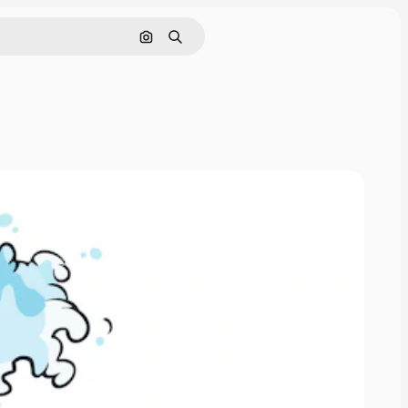
画像で検索
検索