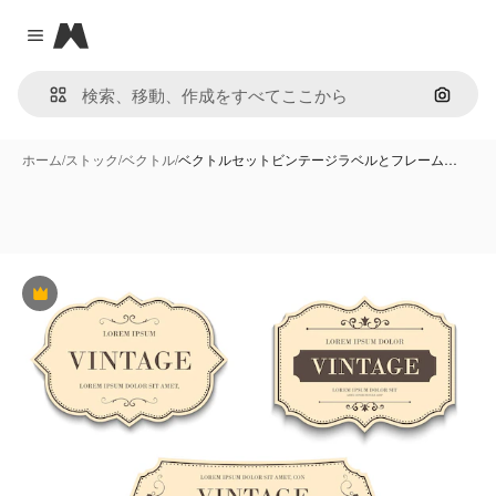
Magnific
Close menu
画像で
ホーム
/
ストック
/
ベクトル
/
ベクトルセットビンテージラベルとフレーム…
Premium