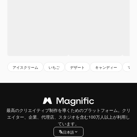
アイスクリーム
いちご
デザート
キャンディー
マン
最高のクリエイティブ制作を導くためのプラットフォーム。クリ
エイター、企業、代理店、スタジオを含む100万人以上が利用し
ています。
日本語