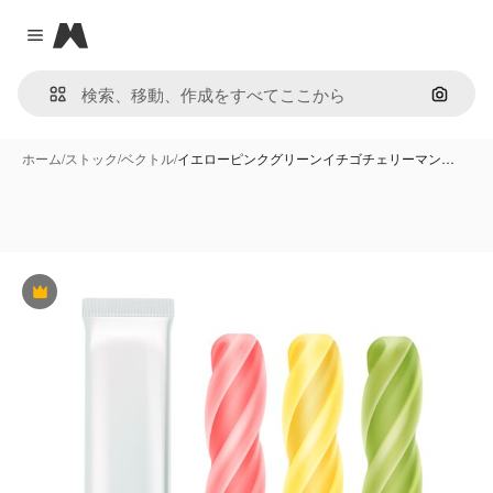
Magnific
Close menu
画像で
ホーム
/
ストック
/
ベクトル
/
イエローピンクグリーンイチゴチェリーマン…
Premium