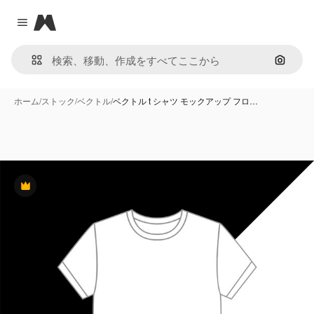
Magnific
Close menu
画像で
ホーム
/
ストック
/
ベクトル
/
ベクトル t シャツ モックアップ フロ…
Premium