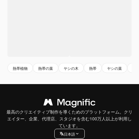
熱帯植物
熱帯の葉
ヤシの木
熱帯
ヤシの葉
木
最高のクリエイティブ制作を導くためのプラットフォーム。クリ
エイター、企業、代理店、スタジオを含む100万人以上が利用し
ています。
日本語