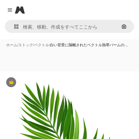
Magnific
Close menu
画像で
ホーム
/
ストック
/
ベクトル
/
白い背景に隔離されたベクトル熱帯パームの…
Premium