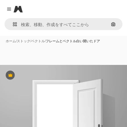
Magnific
Close menu
画像で
ホーム
/
ストック
/
ベクトル
/
フレームとベクトル白い開いたドア
Premium