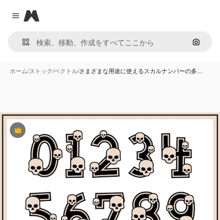
Magnific
Close menu
画像で
ホーム
/
ストック
/
ベクトル
/
さまざまな用途に使えるスカルナンバーの多…
Premium