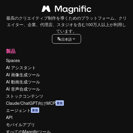
最高のクリエイティブ制作を導くためのプラットフォーム。クリ
エイター、企業、代理店、スタジオを含む100万人以上が利用し
ています。
日本語
製品
Spaces
AI アシスタント
AI 画像生成ツール
AI 動画生成ツール
AI 音声合成ツール
ストックコンテンツ
Claude/ChatGPT向けMCP
新規
エージェント
新規
API
モバイルアプリ
すべてのMagnificツール