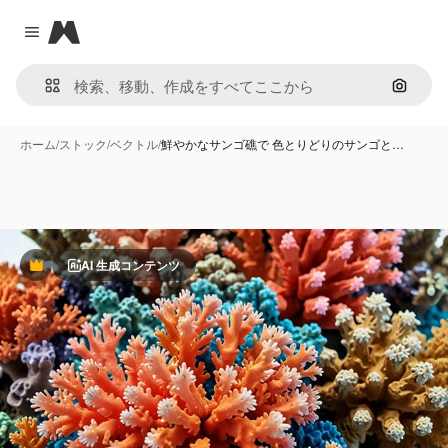
Magnific
Close menu
画像で
ホーム
/
ストック
/
ベクトル
/
鮮やかなサンゴ礁で 色とりどりのサンゴと…
AI 生成コンテンツ
Premium