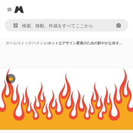
Magnific
Close menu
画像で
ホーム
/
ストック
/
ベクトル
/
ホットなデザイン要素のための鮮やかな赤オ…
Premium