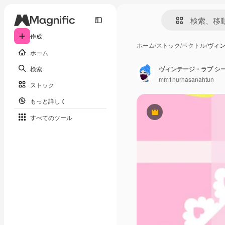
作成
ホーム
/
ストック
/
ベクトル
/
ヴィン
ホーム
検索
ヴィンテージ・ラブ シー
mm1nurhasanahtun
ストック
もっと詳しく
Premium
すべてのツール