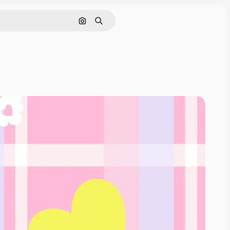
画像で検索
検索