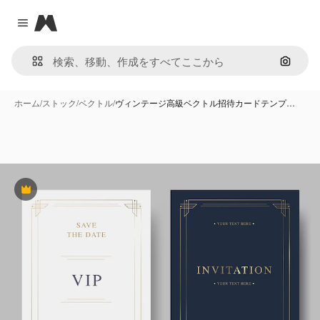
Magnific
Close menu
画像で
ホーム
/
ストック
/
ベクトル
/
ヴィンテージ高級ベクトル招待カードテンプ…
Premium