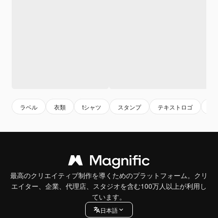
ラベル
衣類
tシャツ
スタンプ
テキストロゴ
タ
最高のクリエイティブ制作を導くためのプラットフォーム。クリ
エイター、企業、代理店、スタジオを含む100万人以上が利用し
ています。
日本語