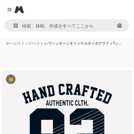
Magnific
Close menu
画像で
ホーム
/
ストック
/
ベクトル
/
ヴィンテージオリジナルタイポグラフィTシ…
Premium