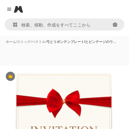
Magnific
Close menu
画像で
ホーム
/
ストック
/
ベクトル
/
弓とリボンテンプレートIとビンテージのウ…
Premium