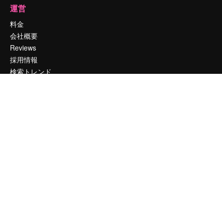
運営
料金
会社概要
Reviews
採用情報
検索トレンド
ブログ
イベント
Slidesgo
コンテンツを販売する
プレスルーム
magnific.aiをお探しですか？
お問い合わせ
顧客サポート
Instagram
YouTube
LinkedIn