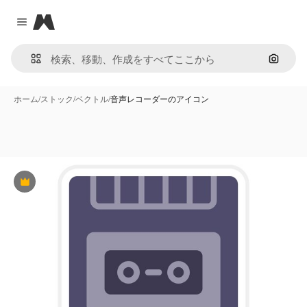
Magnific
Close menu
画像で
ホーム
/
ストック
/
ベクトル
/
音声レコーダーのアイコン
Premium