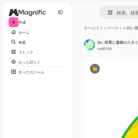
作成
ホーム
/
ストック
/
ベクトル
/
白い背
ホーム
検索
白い背景に漫画のスタイ
nsit0108
ストック
もっと詳しく
Premium
すべてのツール