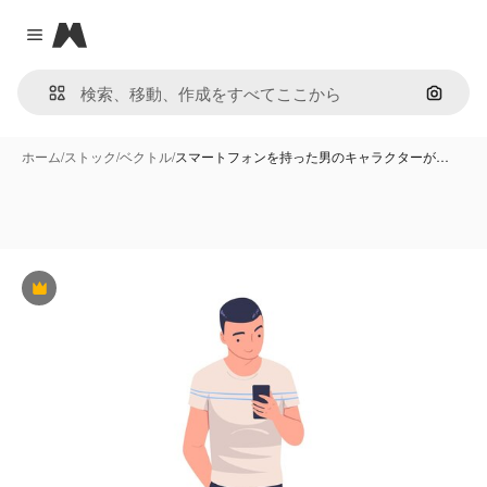
Magnific
Close menu
画像で
ホーム
/
ストック
/
ベクトル
/
スマートフォンを持った男のキャラクターが…
Premium