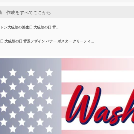
トン大統領の誕生日 大統領の日 背…
ワシントン大統領の誕生日 大統領の日 背景デザイン バナー ポスター グリーティングカード