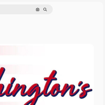
画像で検索
検索