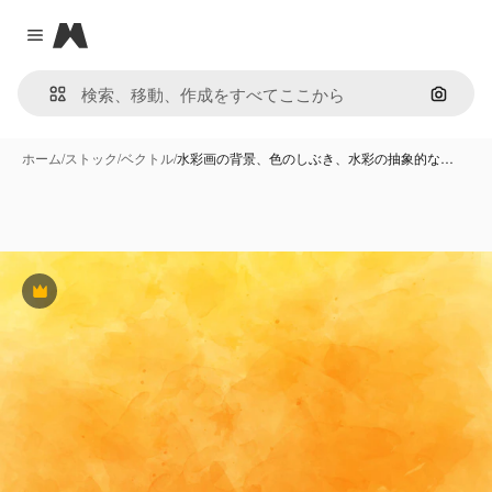
Magnific
Close menu
画像で
ホーム
/
ストック
/
ベクトル
/
水彩画の背景、色のしぶき、水彩の抽象的な…
Premium