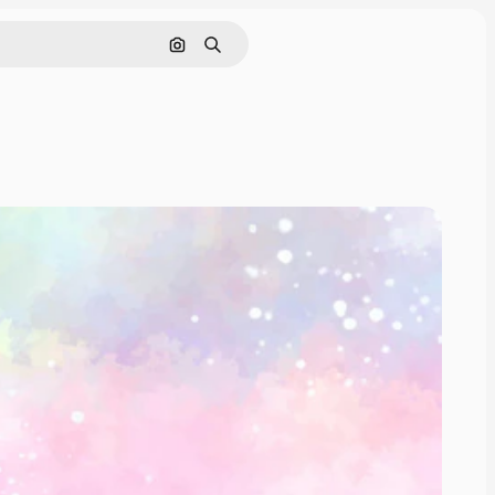
画像で検索
検索