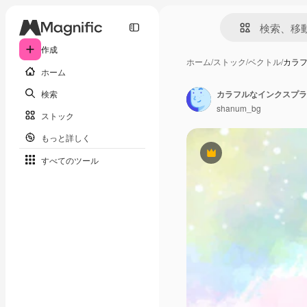
作成
ホーム
/
ストック
/
ベクトル
/
カラ
ホーム
検索
カラフルなインクスプラ
shanum_bg
ストック
もっと詳しく
Premium
すべてのツール