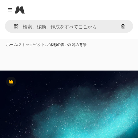
Magnific
Close menu
画像で
ホーム
/
ストック
/
ベクトル
/
水彩の青い銀河の背景
Premium