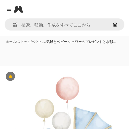
Magnific
Close menu
画像で
ホーム
/
ストック
/
ベクトル
/
気球とベビー シャワーのプレゼントと水彩…
Premium