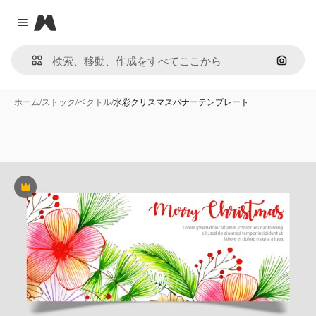
Magnific
Close menu
画像で
ホーム
/
ストック
/
ベクトル
/
水彩クリスマスバナーテンプレート
Premium