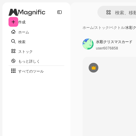
作成
ホーム
/
ストック
/
ベクトル
/
水彩
ホーム
検索
水彩クリスマスカード
user6076858
ストック
もっと詳しく
Premium
すべてのツール