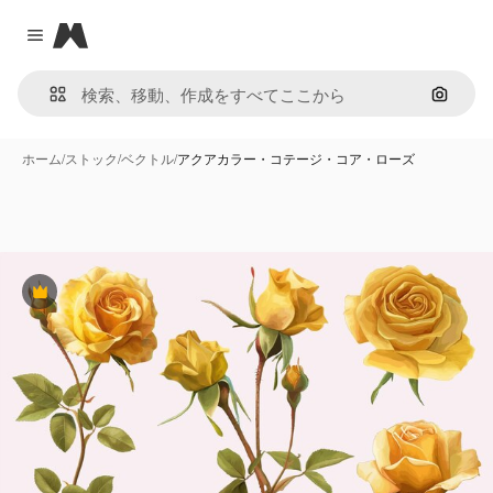
Magnific
Close menu
画像で
ホーム
/
ストック
/
ベクトル
/
アクアカラー・コテージ・コア・ローズ
Premium