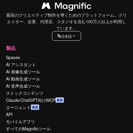
最高のクリエイティブ制作を導くためのプラットフォーム。クリ
エイター、企業、代理店、スタジオを含む100万人以上が利用し
ています。
日本語
製品
Spaces
AI アシスタント
AI 画像生成ツール
AI 動画生成ツール
AI 音声合成ツール
ストックコンテンツ
Claude/ChatGPT向けMCP
新規
エージェント
新規
API
モバイルアプリ
すべてのMagnificツール