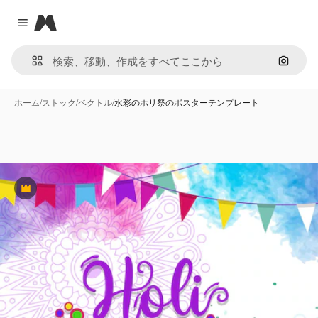
Magnific
Close menu
画像で
ホーム
/
ストック
/
ベクトル
/
水彩のホリ祭のポスターテンプレート
Premium