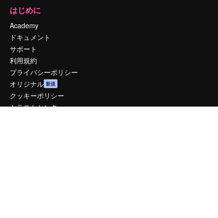
はじめに
Academy
ドキュメント
サポート
利用規約
プライバシーポリシー
オリジナル
新規
クッキーポリシー
トラストセンター
アフィリエイト
法人向け
運営
料金
会社概要
Reviews
採用情報
検索トレンド